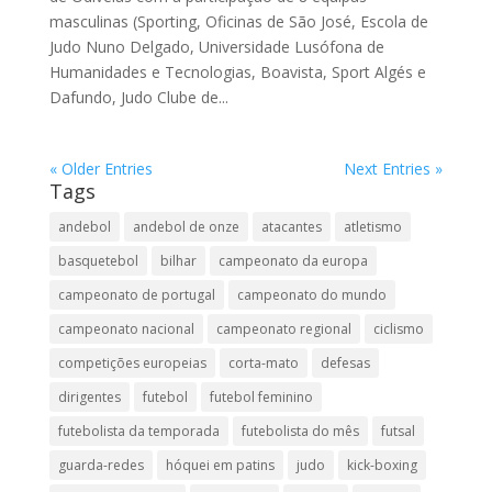
masculinas (Sporting, Oficinas de São José, Escola de
Judo Nuno Delgado, Universidade Lusófona de
Humanidades e Tecnologias, Boavista, Sport Algés e
Dafundo, Judo Clube de...
« Older Entries
Next Entries »
Tags
andebol
andebol de onze
atacantes
atletismo
basquetebol
bilhar
campeonato da europa
campeonato de portugal
campeonato do mundo
campeonato nacional
campeonato regional
ciclismo
competições europeias
corta-mato
defesas
dirigentes
futebol
futebol feminino
futebolista da temporada
futebolista do mês
futsal
guarda-redes
hóquei em patins
judo
kick-boxing