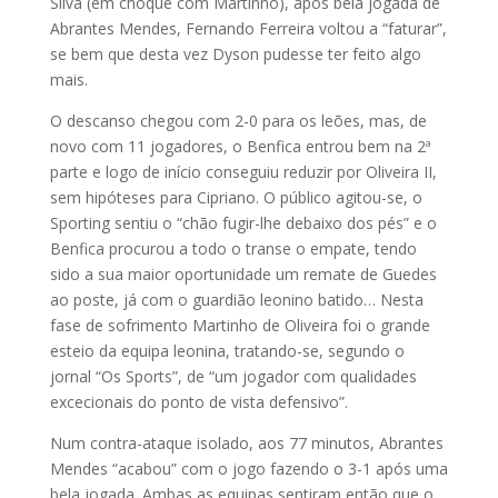
Silva (em choque com Martinho), após bela jogada de
Abrantes Mendes, Fernando Ferreira voltou a “faturar”,
se bem que desta vez Dyson pudesse ter feito algo
mais.
O descanso chegou com 2-0 para os leões, mas, de
novo com 11 jogadores, o Benfica entrou bem na 2ª
parte e logo de início conseguiu reduzir por Oliveira II,
sem hipóteses para Cipriano. O público agitou-se, o
Sporting sentiu o “chão fugir-lhe debaixo dos pés” e o
Benfica procurou a todo o transe o empate, tendo
sido a sua maior oportunidade um remate de Guedes
ao poste, já com o guardião leonino batido… Nesta
fase de sofrimento Martinho de Oliveira foi o grande
esteio da equipa leonina, tratando-se, segundo o
jornal “Os Sports”, de “um jogador com qualidades
excecionais do ponto de vista defensivo”.
Num contra-ataque isolado, aos 77 minutos, Abrantes
Mendes “acabou” com o jogo fazendo o 3-1 após uma
bela jogada. Ambas as equipas sentiram então que o