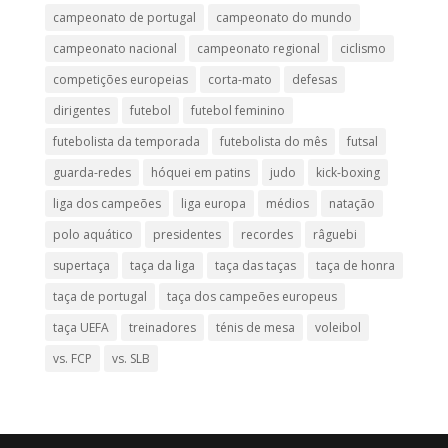
campeonato de portugal
campeonato do mundo
campeonato nacional
campeonato regional
ciclismo
competições europeias
corta-mato
defesas
dirigentes
futebol
futebol feminino
futebolista da temporada
futebolista do mês
futsal
guarda-redes
hóquei em patins
judo
kick-boxing
liga dos campeões
liga europa
médios
natação
polo aquático
presidentes
recordes
râguebi
supertaça
taça da liga
taça das taças
taça de honra
taça de portugal
taça dos campeões europeus
taça UEFA
treinadores
ténis de mesa
voleibol
vs. FCP
vs. SLB