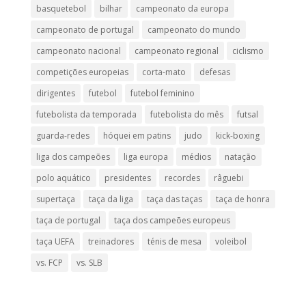
basquetebol
bilhar
campeonato da europa
campeonato de portugal
campeonato do mundo
campeonato nacional
campeonato regional
ciclismo
competições europeias
corta-mato
defesas
dirigentes
futebol
futebol feminino
futebolista da temporada
futebolista do mês
futsal
guarda-redes
hóquei em patins
judo
kick-boxing
liga dos campeões
liga europa
médios
natação
polo aquático
presidentes
recordes
râguebi
supertaça
taça da liga
taça das taças
taça de honra
taça de portugal
taça dos campeões europeus
taça UEFA
treinadores
ténis de mesa
voleibol
vs. FCP
vs. SLB