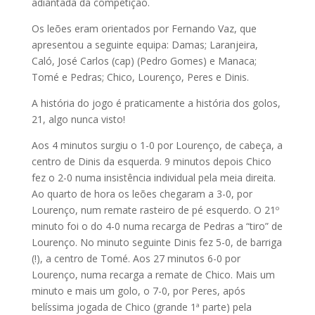
adiantada da competição.
Os leões eram orientados por Fernando Vaz, que
apresentou a seguinte equipa: Damas; Laranjeira,
Caló, José Carlos (cap) (Pedro Gomes) e Manaca;
Tomé e Pedras; Chico, Lourenço, Peres e Dinis.
A história do jogo é praticamente a história dos golos,
21, algo nunca visto!
Aos 4 minutos surgiu o 1-0 por Lourenço, de cabeça, a
centro de Dinis da esquerda. 9 minutos depois Chico
fez o 2-0 numa insistência individual pela meia direita.
Ao quarto de hora os leões chegaram a 3-0, por
Lourenço, num remate rasteiro de pé esquerdo. O 21º
minuto foi o do 4-0 numa recarga de Pedras a “tiro” de
Lourenço. No minuto seguinte Dinis fez 5-0, de barriga
(!), a centro de Tomé. Aos 27 minutos 6-0 por
Lourenço, numa recarga a remate de Chico. Mais um
minuto e mais um golo, o 7-0, por Peres, após
belíssima jogada de Chico (grande 1ª parte) pela