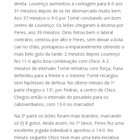
direita. Lourenço aumentou a contagem para 8-0 aos
31 minutos depois de se ter desmarcado muito bem.
Aos 37 minutos o 9-0 por Tomé concluindo um bom
centro de Lourenço. Os leões chegaram à dezena por
Peres, aos 39 minutos. Dinis fintou bem o lateral
contrário, centrou por alto e Peres, sem deixar a bola
cair no chão, pontapeou-a imparavelmente obtendo o
mais belo golo da tarde. 2 minutos depois Lourenço
fez 11-0 após boa combinação com Chico. A 2
minutos do intervalo Tomé rematou com força, Funa
defendeu para a frente e o mesmo Tomé recargou
sem hipóteses de defesa. No último minuto da 1ª
parte chegou o 13º, por Pedras, a centro de Chico.
Chegou então o intervalo do pesadelo para os
caboverdianos, com 13-0 no marcador!
Na 2ª parte os leões foram mais brandos, marcando
só (!) 8 golos. Ainda assim, no 1º lance, Peres fez uma
excelente jogada individual e apontou o 14-0. No
minuto seguinte Chico teve mais uma bela iniciativa