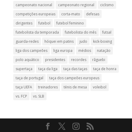
campeonato nacional
campeonato regional
ciclismo
competições europeias
corta-mato
defesas
dirigentes
futebol
futebol feminino
futebolista da temporada
futebolista do mês
futsal
guarda-redes
hóquei em patins
judo
kick-boxing
liga dos campeões
liga europa
médios
natação
polo aquático
presidentes
recordes
râguebi
supertaça
taça da liga
taça das taças
taça de honra
taça de portugal
taça dos campeões europeus
taça UEFA
treinadores
ténis de mesa
voleibol
vs. FCP
vs. SLB