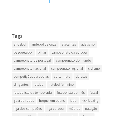
Tags
andebol
andebol de onze
atacantes
atletismo
basquetebol
bilhar
campeonato da europa
campeonato de portugal
campeonato do mundo
campeonato nacional
campeonato regional
ciclismo
competições europeias
corta-mato
defesas
dirigentes
futebol
futebol feminino
futebolista da temporada
futebolista do mês
futsal
guarda-redes
hóquei em patins
judo
kick-boxing
liga dos campeões
liga europa
médios
natação