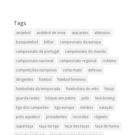
Tags
andebol
andebol de onze
atacantes
atletismo
basquetebol
bilhar
campeonato da europa
campeonato de portugal
campeonato do mundo
campeonato nacional
campeonato regional
ciclismo
competições europeias
corta-mato
defesas
dirigentes
futebol
futebol feminino
futebolista da temporada
futebolista do mês
futsal
guarda-redes
hóquei em patins
judo
kick-boxing
liga dos campeões
liga europa
médios
natação
polo aquático
presidentes
recordes
râguebi
supertaça
taça da liga
taça das taças
taça de honra