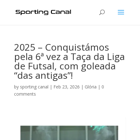
2025 – Conquistámos
pela 6ª vez a Taça da Liga
de Futsal, com goleada
“das antigas”!
by
sporting canal
|
Feb 23, 2026
|
Glória
|
0
comments