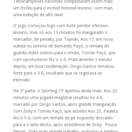
Tetracampeões nacionais conquistaram assim mais
um troféu para o incrível historial leonino, com mais
uma exibição de alto nível
O jogo começou logo com forte pendor ofensivo
leonino, mas só aos 13 minutos foi inaugurado o
marcador, de penalty, por Taynan, Aos 17, em nova
subida no terreno de Bernardo Paçó, o remate do
guarda-redes sobrou para o irmão, Tomás Paçó, que
com oportunismo fez o 2-0. Praticamente 1 minuto
depois, em boa combinação, Diogo Santos rematou
forte para o 3-0, resultado que se registava ao
intervalo.
Na 2ª parte, o Sporting CP apertou ainda mais. Aos 23
minutos uma jogada magistral resultou no 4-0,
marcado por Diogo Santos, após grande triangulação
com Zicky e Tomás Paçó, que assistiu Aos 25, Pauleta
fez o 5-0, com um remate de pé esquerdo descaído
para a o lado direto, após assistência de Zicky. Pouco
depois, Zicky num grande trabalho, rodopiou e ganhou