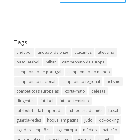
Tags
andebol
andebol de onze
atacantes
atletismo
basquetebol
bilhar
campeonato da europa
campeonato de portugal
campeonato do mundo
campeonato nacional
campeonato regional
ciclismo
competições europeias
corta-mato
defesas
dirigentes
futebol
futebol feminino
futebolista da temporada
futebolista do mês
futsal
guarda-redes
hóquei em patins
judo
kick-boxing
liga dos campeões
liga europa
médios
natação
polo aquático
presidentes
recordes
râguebi