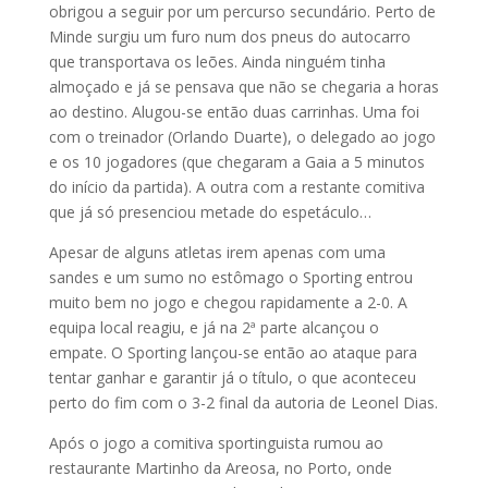
obrigou a seguir por um percurso secundário. Perto de
Minde surgiu um furo num dos pneus do autocarro
que transportava os leões. Ainda ninguém tinha
almoçado e já se pensava que não se chegaria a horas
ao destino. Alugou-se então duas carrinhas. Uma foi
com o treinador (Orlando Duarte), o delegado ao jogo
e os 10 jogadores (que chegaram a Gaia a 5 minutos
do início da partida). A outra com a restante comitiva
que já só presenciou metade do espetáculo…
Apesar de alguns atletas irem apenas com uma
sandes e um sumo no estômago o Sporting entrou
muito bem no jogo e chegou rapidamente a 2-0. A
equipa local reagiu, e já na 2ª parte alcançou o
empate. O Sporting lançou-se então ao ataque para
tentar ganhar e garantir já o título, o que aconteceu
perto do fim com o 3-2 final da autoria de Leonel Dias.
Após o jogo a comitiva sportinguista rumou ao
restaurante Martinho da Areosa, no Porto, onde