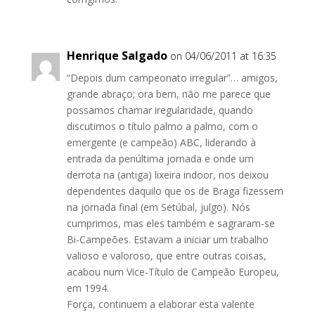
Henrique Salgado
on 04/06/2011 at 16:35
“Depois dum campeonato irregular”… amigos,
grande abraço; ora bem, não me parece que
possamos chamar iregularidade, quando
discutimos o título palmo a palmo, com o
emergente (e campeão) ABC, liderando à
entrada da penúltima jornada e onde um
derrota na (antiga) lixeira indoor, nos deixou
dependentes daquilo que os de Braga fizessem
na jornada final (em Setúbal, julgo). Nós
cumprimos, mas eles também e sagraram-se
Bi-Campeões. Estavam a iniciar um trabalho
valioso e valoroso, que entre outras coisas,
acabou num Vice-Título de Campeão Europeu,
em 1994.
Força, continuem a elaborar esta valente