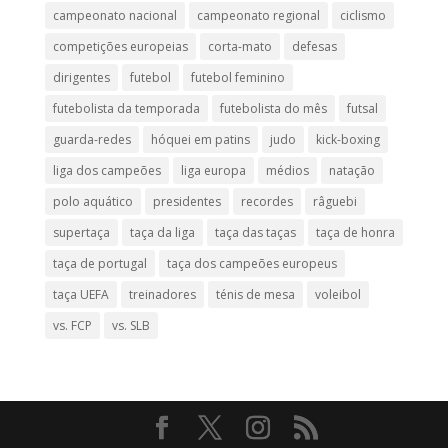
campeonato nacional
campeonato regional
ciclismo
competições europeias
corta-mato
defesas
dirigentes
futebol
futebol feminino
futebolista da temporada
futebolista do mês
futsal
guarda-redes
hóquei em patins
judo
kick-boxing
liga dos campeões
liga europa
médios
natação
polo aquático
presidentes
recordes
râguebi
supertaça
taça da liga
taça das taças
taça de honra
taça de portugal
taça dos campeões europeus
taça UEFA
treinadores
ténis de mesa
voleibol
vs. FCP
vs. SLB