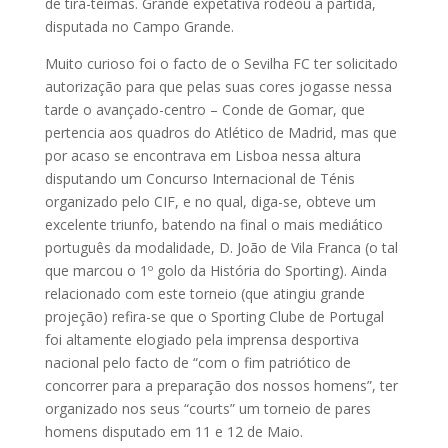
de tira-teimas. Grande expetativa rodeou a partida,
disputada no Campo Grande.
Muito curioso foi o facto de o Sevilha FC ter solicitado
autorização para que pelas suas cores jogasse nessa
tarde o avançado-centro – Conde de Gomar, que
pertencia aos quadros do Atlético de Madrid, mas que
por acaso se encontrava em Lisboa nessa altura
disputando um Concurso Internacional de Ténis
organizado pelo CIF, e no qual, diga-se, obteve um
excelente triunfo, batendo na final o mais mediático
português da modalidade, D. João de Vila Franca (o tal
que marcou o 1º golo da História do Sporting). Ainda
relacionado com este torneio (que atingiu grande
projeção) refira-se que o Sporting Clube de Portugal
foi altamente elogiado pela imprensa desportiva
nacional pelo facto de “com o fim patriótico de
concorrer para a preparação dos nossos homens”, ter
organizado nos seus “courts” um torneio de pares
homens disputado em 11 e 12 de Maio.