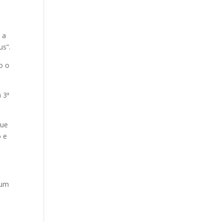
a
 a
us”.
o o
 3ª
que
o e
 um