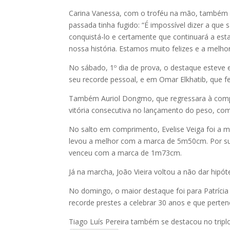
Carina Vanessa, com o troféu na mão, também d
passada tinha fugido: “É impossível dizer a que
conquistá-lo e certamente que continuará a est
nossa história. Estamos muito felizes e a melho
No sábado, 1º dia de prova, o destaque esteve
seu recorde pessoal, e em Omar Elkhatib, que 
Também Auriol Dongmo, que regressara à compe
vitória consecutiva no lançamento do peso, c
No salto em comprimento, Evelise Veiga foi a 
levou a melhor com a marca de 5m50cm. Por sua
venceu com a marca de 1m73cm.
Já na marcha, João Vieira voltou a não dar hi
No domingo, o maior destaque foi para Patrícia
recorde prestes a celebrar 30 anos e que perte
Tiago Luís Pereira também se destacou no trip