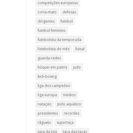
competições europeias
corta-mato
defesas
dirigentes
futebol
futebol feminino
futebolista da temporada
futebolista do mês
futsal
guarda-redes
hóquei em patins
judo
kick-boxing
liga dos campeões
liga europa
médios
natação
polo aquático
presidentes
recordes
râguebi
supertaça
taça da liga
taça das taças