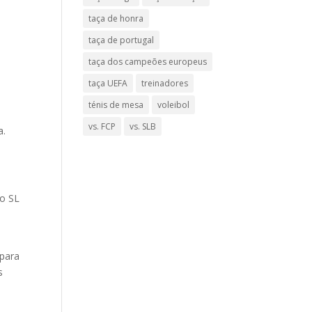
taça de honra
taça de portugal
taça dos campeões europeus
taça UEFA
treinadores
ténis de mesa
voleibol
vs. FCP
vs. SLB
a.
 o SL
 para
s