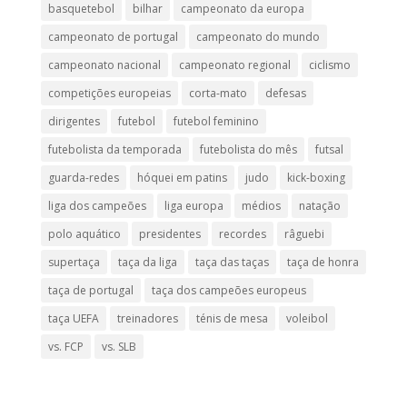
basquetebol
bilhar
campeonato da europa
campeonato de portugal
campeonato do mundo
campeonato nacional
campeonato regional
ciclismo
competições europeias
corta-mato
defesas
dirigentes
futebol
futebol feminino
futebolista da temporada
futebolista do mês
futsal
guarda-redes
hóquei em patins
judo
kick-boxing
liga dos campeões
liga europa
médios
natação
polo aquático
presidentes
recordes
râguebi
supertaça
taça da liga
taça das taças
taça de honra
taça de portugal
taça dos campeões europeus
taça UEFA
treinadores
ténis de mesa
voleibol
vs. FCP
vs. SLB