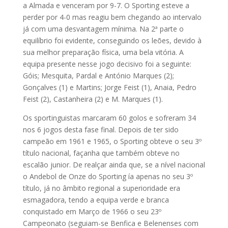
a Almada e venceram por 9-7. O Sporting esteve a
perder por 4-0 mas reagiu bem chegando ao intervalo
já com uma desvantagem mínima. Na 2ª parte o
equilíbrio foi evidente, conseguindo os leões, devido à
sua melhor preparação física, uma bela vitória. A
equipa presente nesse jogo decisivo foi a seguinte:
Góis; Mesquita, Pardal e António Marques (2);
Gonçalves (1) e Martins; Jorge Feist (1), Anaia, Pedro
Feist (2), Castanheira (2) e M. Marques (1).
Os sportinguistas marcaram 60 golos e sofreram 34
nos 6 jogos desta fase final. Depois de ter sido
campeão em 1961 e 1965, o Sporting obteve o seu 3º
título nacional, façanha que também obteve no
escalão junior. De realçar ainda que, se a nível nacional
o Andebol de Onze do Sporting ía apenas no seu 3º
título, já no âmbito regional a superioridade era
esmagadora, tendo a equipa verde e branca
conquistado em Março de 1966 o seu 23º
Campeonato (seguiam-se Benfica e Belenenses com