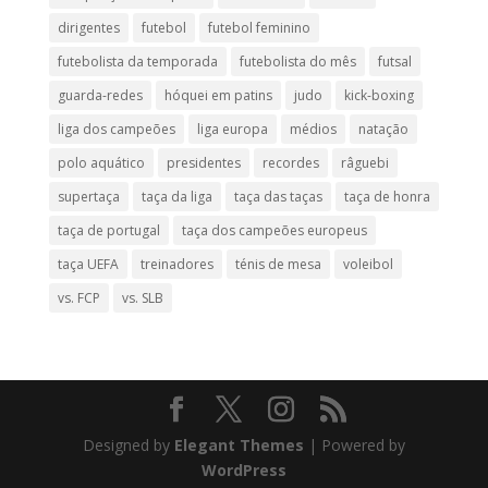
dirigentes
futebol
futebol feminino
futebolista da temporada
futebolista do mês
futsal
guarda-redes
hóquei em patins
judo
kick-boxing
liga dos campeões
liga europa
médios
natação
polo aquático
presidentes
recordes
râguebi
supertaça
taça da liga
taça das taças
taça de honra
taça de portugal
taça dos campeões europeus
taça UEFA
treinadores
ténis de mesa
voleibol
vs. FCP
vs. SLB
Designed by
Elegant Themes
| Powered by
WordPress