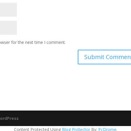
owser for the next time I comment.
ordPress
Content Protected Using
Blog Protector
By:
PcDrome
.