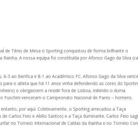
l de Ténis de Mesa o Sporting conquistou de forma brilhante o
Rainha. A nossa equipa foi constituída por Afonso Gago da Silva (ca
s, 6-3 ao Benfica e 8-1 ao Académico FC. Afonso Gago da Silva venc
mio para o atleta que há 11 anos vinha defendendo as cores do Sportin
nheiro) o obrigassem a residir fora de Lisboa, inibindo-o duma
nio Fuschini venceram o Campeonato Nacional de Pares – homens.
 entanto, por aqui. Coletivamente, o Sporting arrecadou a Taça
e Carlos Feio e Abílio Santos) e a Taça Iluminante. Carlos Feio sag
nfar no Torneio Internacional de Caldas da Rainha e no Torneio Con