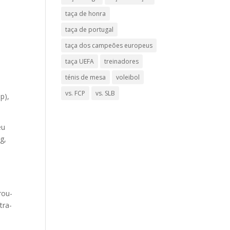
taça de honra
taça de portugal
taça dos campeões europeus
taça UEFA
treinadores
ténis de mesa
voleibol
vs. FCP
vs. SLB
p),
eu
g,
rou-
tra-