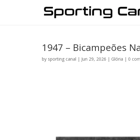
1947 – Bicampeões Na
by
sporting canal
|
Jun 29, 2026
|
Glória
|
0 co