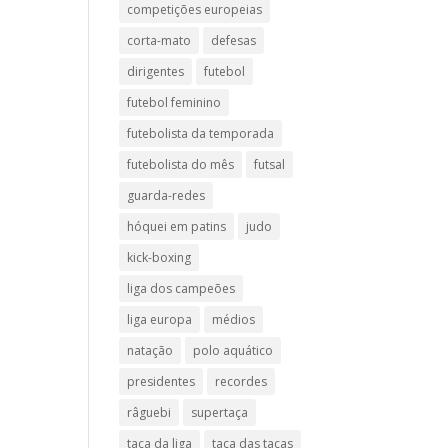
competições europeias
corta-mato
defesas
dirigentes
futebol
futebol feminino
futebolista da temporada
futebolista do mês
futsal
guarda-redes
hóquei em patins
judo
kick-boxing
liga dos campeões
liga europa
médios
natação
polo aquático
presidentes
recordes
râguebi
supertaça
taça da liga
taça das taças